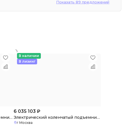
Показать 89 предложений
В наличии
В лизинг
6 035 103
₽
Электрический коленчатый подъемник XGA16ACK
Электрический коленчатый подъемник XGA18ACK
г Москва