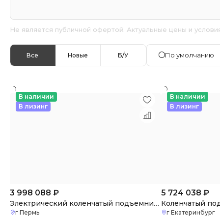
Не является публичной офертой. Актуальные цены и услови
По умолчанию
Все
Новые
Б/У
В наличии
В наличии
В лизинг
В лизинг
3 998 088
₽
5 724 038
₽
Электрический коленчатый подъемник XGA12ACK
г Пермь
г Екатеринбург