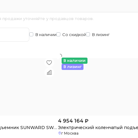
я продажи уточняйте у продавцов товаров.
В наличии
Со скидкой
В лизинг
В наличии
В лизинг
4 954 164
₽
Коленчатый подъемник SUNWARD SWA16J
г Москва