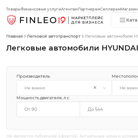
Товары
Финансовые услуги
Агентам
Партнерам
Селлерам
Магазин
Ката
Главная
Легковой автотранспорт
Легковые автомобили 
Легковые автомобили HYUNDA
Производитель
Местополо
Не важно
Не важн
Мощность двигателя, л.с.
Не является публичной офертой. Актуальные цены и услови