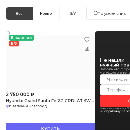
По умолчанию
Все
Новые
Б/У
В наличии
Б/У
Не нашли
нужный тов
Заполните форм
менеджер в тече
2 750 000
₽
Hyundai Grand Santa Fe 2.2 CRDI AT 4WD Premium 7 seats
г Великий Новгород
Нажимая кнопку “О
на
обработку перс
КУПИТЬ