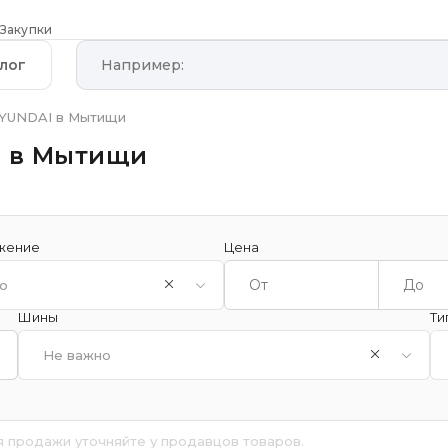
Закупки
лог
HYUNDAI в Мытищи
I в Мытищи
жение
Цена
о
Шины
Ти
Не важно
я продажи уточняйте у продавцов товаров.