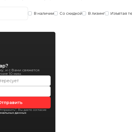
В наличии
Со скидкой
В лизинг
Изъятая т
ар?
у, и с Вами свяжется
ние 10 мин.
Отправить
тправить”, Вы даете согласие
ональных данных