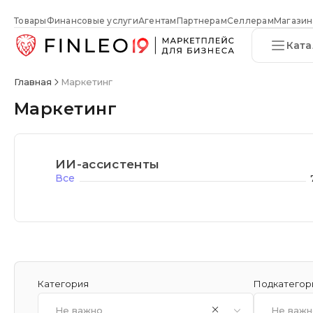
Товары
Финансовые услуги
Агентам
Партнерам
Селлерам
Магазин
Ката
Главная
Маркетинг
Маркетинг
ИИ-ассистенты
Все
Категория
Подкатегор
Не важно
Не важн