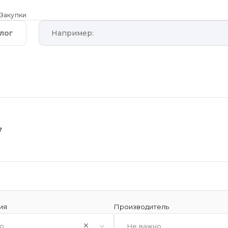
Закупки
лог
7
ия
Производитель
о
Не важно