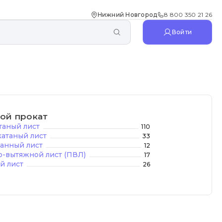
Нижний Новгород
8 800 350 21 26
Войти
ой прокат
таный лист
110
атаный лист
33
анный лист
12
-вытяжной лист (ПВЛ)
17
й лист
26