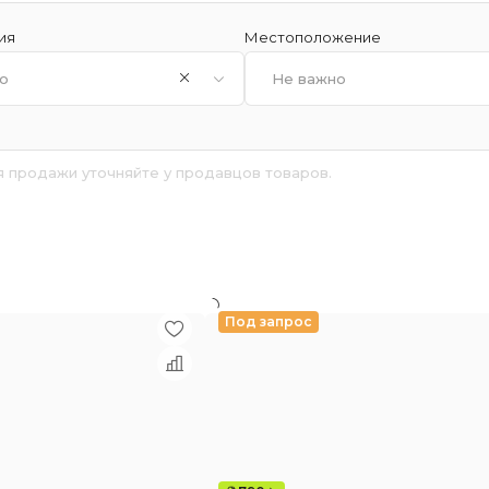
ия
Местоположение
о
Не важно
я продажи уточняйте у продавцов товаров.
й
Под запрос