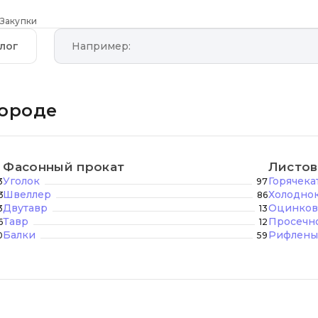
Закупки
лог
городе
Фасонный прокат
Листов
Уголок
Горячека
3
97
Швеллер
Холоднок
3
86
Двутавр
Оцинков
3
13
Тавр
Просечно
6
12
Балки
Рифлены
0
59