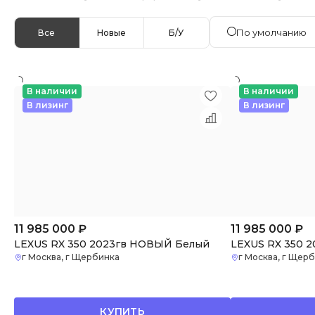
По умолчанию
Все
Новые
Б/У
В наличии
В наличии
В лизинг
В лизинг
11 985 000
₽
11 985 000
₽
LEXUS RX 350 2023гв НОВЫЙ Белый
LEXUS RX 350 
г Москва, г Щербинка
г Москва, г Щер
КУПИТЬ