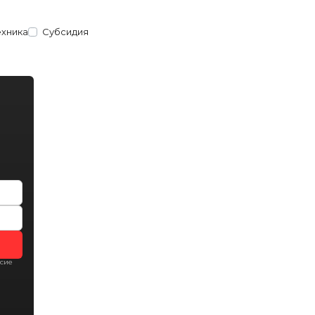
ехника
Субсидия
асие