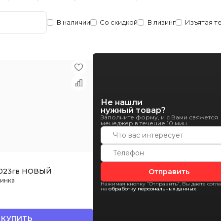
В наличии
Со скидкой
В лизинг
Изъятая т
Не нашли
нужный товар?
Заполните форму, и с Вами свяжется
менеджер в течение 10 мин.
2023гв НОВЫЙ
Отправить
бинка
Нажимая кнопку “Отправить”, Вы даете согл
на
обработку персональных данных
КУПИТЬ