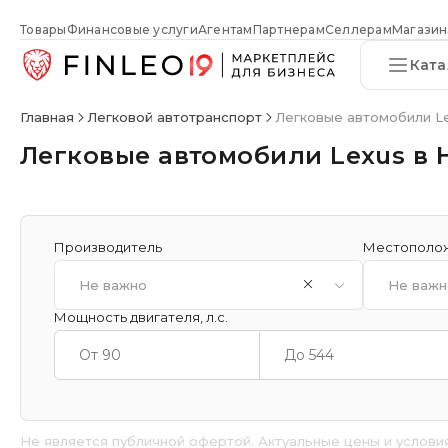
Товары
Финансовые услуги
Агентам
Партнерам
Селлерам
Магазин
Ката
Главная
Легковой автотранспорт
Легковые автомобили L
Легковые автомобили Lexus в
Производитель
Местополо
Не важно
Не важн
Мощность двигателя, л.с.
Не является публичной офертой. Актуальные цены и услови