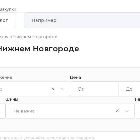
Закупки
лог
exus в Нижнем Новгороде
 Нижнем Новгороде
жение
Цена
о
Шины
Ти
Не важно
я продажи уточняйте у продавцов товаров.