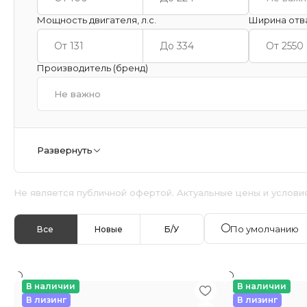
Мощность двигателя, л.с.
Ширина отв
Производитель (бренд)
Не важно
Развернуть
Не является публичной офертой. Актуальные цены и услови
По умолчанию
Все
Новые
Б/У
В наличии
В наличии
В лизинг
В лизинг