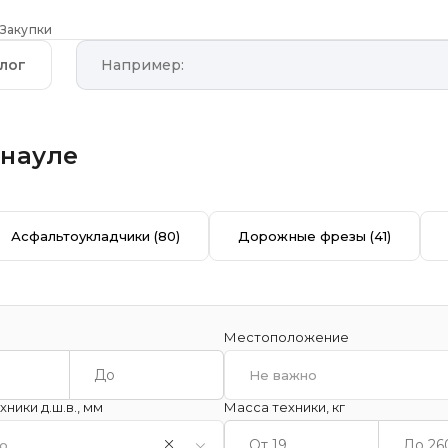
Закупки
лог
науле
Асфальтоукладчики
(80)
Дорожные фрезы
(41)
Местоположение
Не важно
ники д.ш.в., мм
Масса техники, кг
о