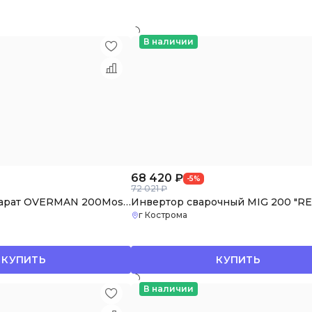
В наличии
68 420
₽
-5%
72 021 ₽
Сварочный аппарат OVERMAN 200Mosfet/Aurora-Pro
г Кострома
КУПИТЬ
КУПИТЬ
В наличии