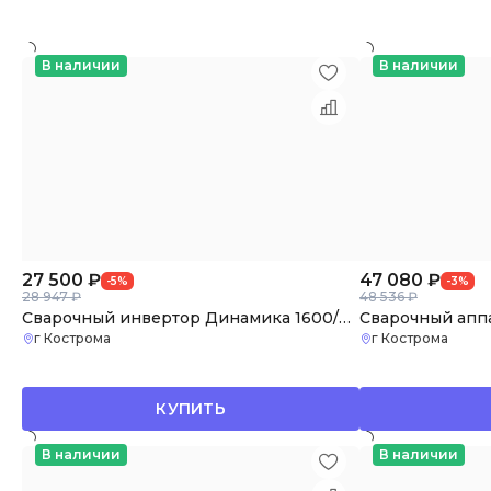
В наличии
В наличии
27 500
₽
47 080
₽
-5%
-3%
28 947 ₽
48 536 ₽
Сварочный инвертор Динамика 1600/Aurora
г Кострома
г Кострома
КУПИТЬ
В наличии
В наличии