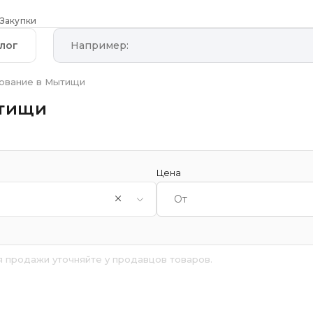
Закупки
лог
ование в Мытищи
ытищи
Цена
я продажи уточняйте у продавцов товаров.
й