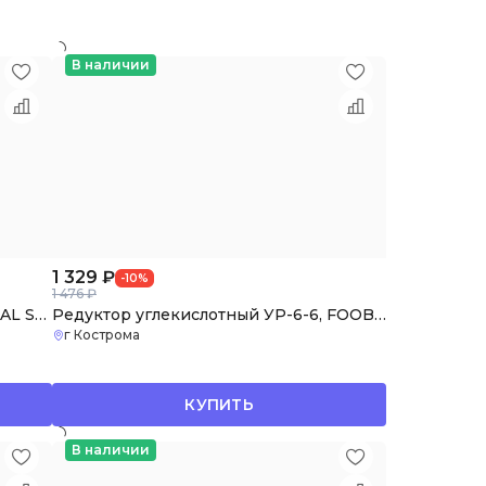
В наличии
1 329
₽
-10%
1 476 ₽
Инвертор сварочный MIG 200 "REAL SMART" (N2A5) Black (маска+краги)
Редуктор углекислотный УР-6-6, FOOB, F50.30.1
г Кострома
КУПИТЬ
В наличии