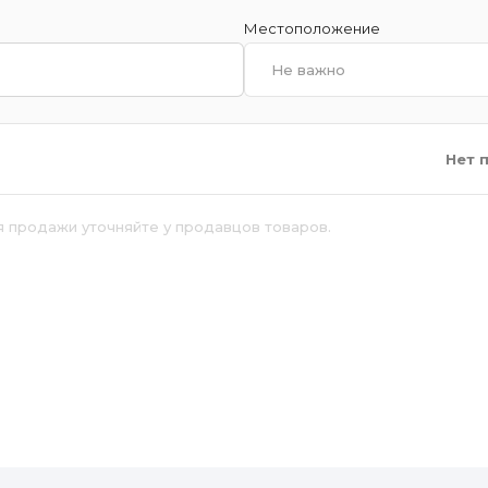
Местоположение
Не важно
Нет 
я продажи уточняйте у продавцов товаров.
й