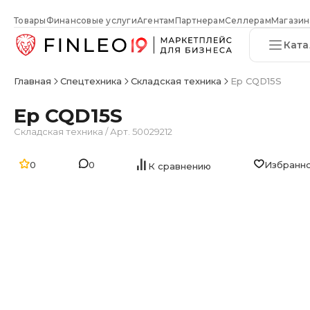
Товары
Финансовые услуги
Агентам
Партнерам
Селлерам
Магазин
Ката
Главная
Спецтехника
Складская техника
Ep CQD15S
Ep CQD15S
Складская техника
/
Арт. 50029212
0
0
Избранн
К сравнению