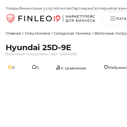
Товары
Финансовые услуги
Агентам
Партнерам
Селлерам
Магазин
Ката
Главная
Спецтехника
Складская техника
Вилочные погру
Hyundai 25D-9E
Вилочные погрузчики
/
Арт. 12684366
0
0
Избранн
К сравнению