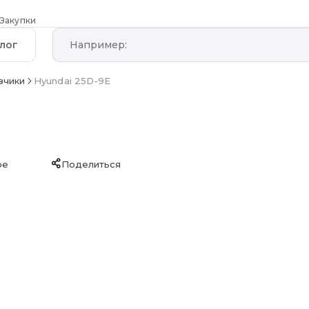
Закупки
лог
зчики
Hyundai 25D-9E
ое
Поделиться