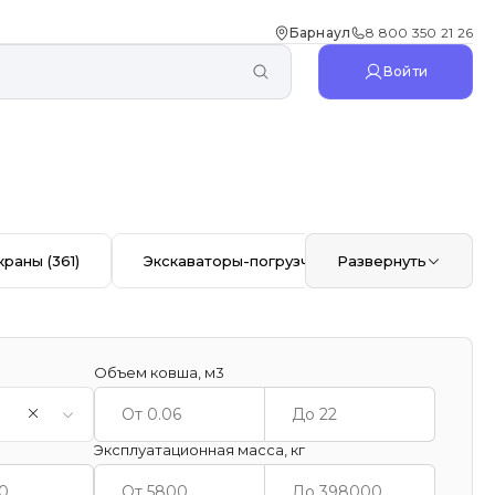
Барнаул
8 800 350 21 26
Войти
краны
(361)
Экскаваторы-погрузчики
Развернуть
(353)
Автоб
Объем ковша, м3
Эксплуатационная масса, кг