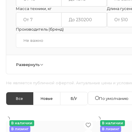
Масса техники, кг
Длина гусен
Производитель (бренд)
Не важно
Развернуть
Не является публичной офертой. Актуальные цены и услови
По умолчанию
Все
Новые
Б/У
В наличии
В наличии
В лизинг
В лизинг