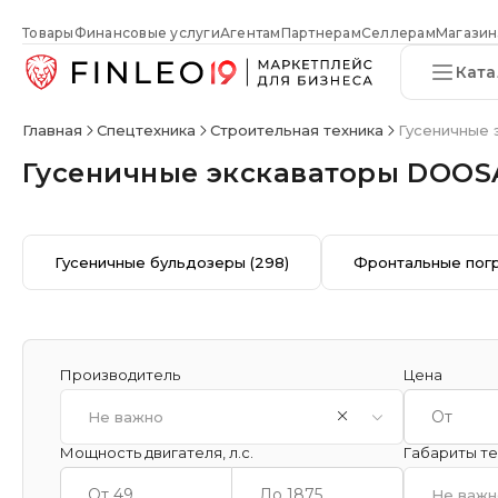
Товары
Финансовые услуги
Агентам
Партнерам
Селлерам
Магазин
Ката
Главная
Спецтехника
Строительная техника
Гусеничные 
Гусеничные экскаваторы DOOS
Гусеничные бульдозеры
(298)
Фронтальные пог
Производитель
Цена
Не важно
Мощность двигателя, л.с.
Габариты тех
Не важн