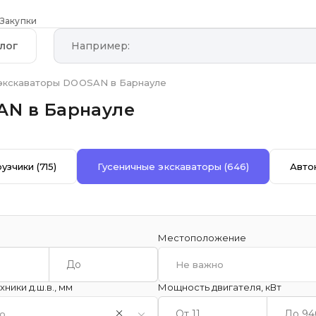
Закупки
лог
экскаваторы DOOSAN в Барнауле
AN в Барнауле
рузчики
(715)
Гусеничные экскаваторы
(646)
Авто
Местоположение
Не важно
ники д.ш.в., мм
Мощность двигателя, кВт
о