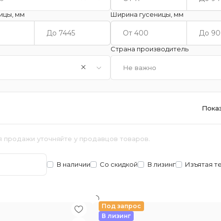
ицы, мм
Ширина гусеницы, мм
Страна производитель
Не важно
Пока
я продажи уточняйте у продавцов товаров.
В наличии
Со скидкой
В лизинг
Изъятая т
Под запрос
В лизинг