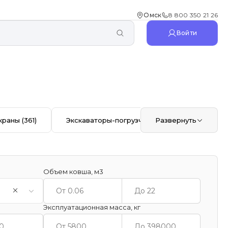
Омск
8 800 350 21 26
Войти
краны
(361)
Экскаваторы-погрузчики
Развернуть
(353)
Автоб
Объем ковша, м3
Эксплуатационная масса, кг