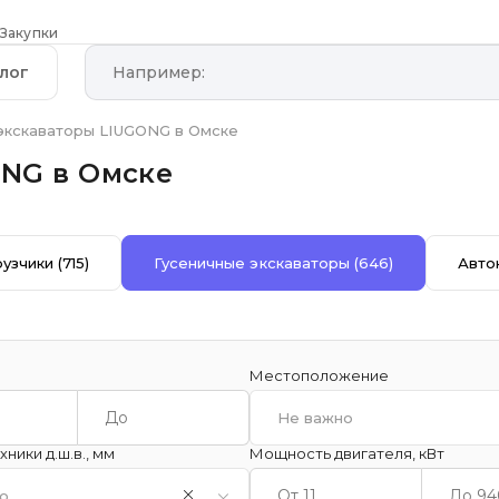
Закупки
лог
экскаваторы LIUGONG в Омске
ONG в Омске
рузчики
(715)
Гусеничные экскаваторы
(646)
Авто
Местоположение
Не важно
ники д.ш.в., мм
Мощность двигателя, кВт
о