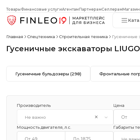
Товары
Финансовые услуги
Агентам
Партнерам
Селлерам
Магазин
Ката
Главная
Спецтехника
Строительная техника
Гусеничные 
Гусеничные экскаваторы LIUG
Гусеничные бульдозеры
(298)
Фронтальные пог
Производитель
Цена
Не важно
Мощность двигателя, л.с.
Габариты тех
Не важн