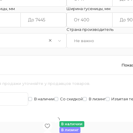
ицы, мм
Ширина гусеницы, мм
Страна производитель
Не важно
Пока
я продажи уточняйте у продавцов товаров.
В наличии
Со скидкой
В лизинг
Изъятая т
В наличии
В лизинг