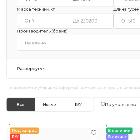
Масса техники, кг
Длина гусен
Производитель (бренд)
Не важно
Развернуть
Не является публичной офертой. Актуальные цены и услови
По умолчанию
Все
Новые
Б/У
Под запрос
В наличии
Б/У
В лизинг