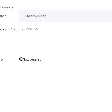
Закупки
лог
ваторы
Yuchai YC80W
ое
Поделиться