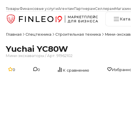
Товары
Финансовые услуги
Агентам
Партнерам
Селлерам
Магазин
Ката
Главная
Спецтехника
Строительная техника
Мини-экска
Yuchai YC80W
Мини-экскаваторы
/
Арт. 91962102
0
0
Избранн
К сравнению