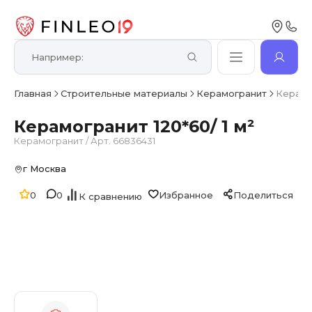
Главная
Строительные материалы
Керамогранит
Керамог
Керамогранит 120*60/ 1 м²
Керамогранит
/
Арт. 66836431
г Москва
0
0
Избранное
Поделиться
К сравнению