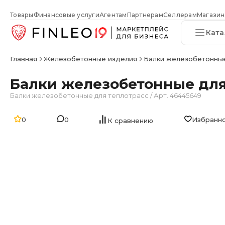
Товары
Финансовые услуги
Агентам
Партнерам
Селлерам
Магазин
Ката
Главная
Железобетонные изделия
Балки железобетонные
Балки железобетонные для 
Балки железобетонные для теплотрасс
/
Арт. 46445649
0
0
Избранн
К сравнению