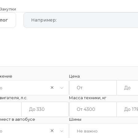
Закупки
лог
жение
Цена
о
игателя, л.с.
Масса техники, кг
мест в автобусе
Шины
о
Не важно