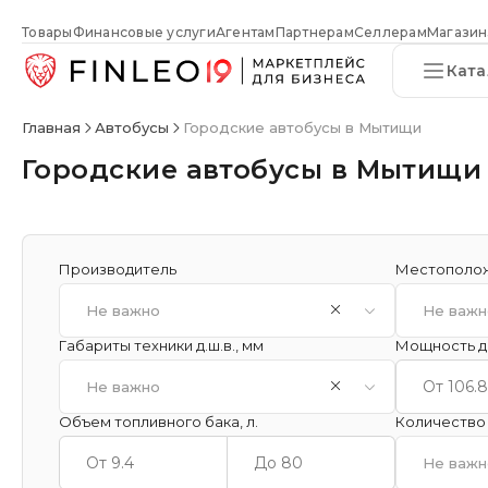
Товары
Финансовые услуги
Агентам
Партнерам
Селлерам
Магазин
Ката
Главная
Автобусы
Городские автобусы в Мытищи
Городские автобусы в Мытищи
Производитель
Местополо
Не важно
Не важн
Габариты техники д.ш.в., мм
Мощность дв
Не важно
Объем топливного бака, л.
Количество 
Не важн