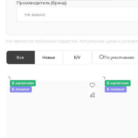
Производитель (бренд)
Не важно
Не является публичной офертой. Актуальные цены и услови
По умолчанию
Все
Новые
Б/У
В наличии
В наличии
В лизинг
В лизинг