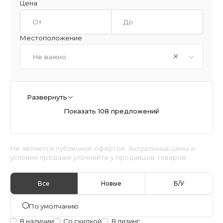
Цена
Местоположение
Не важно
Развернуть
Показать 108 предложений
Не является публичной офертой. Актуальные цены и
условия продажи уточняйте у продавцов товаров.
Все
Новые
Б/У
По умолчанию
В наличии
Со скидкой
В лизинг