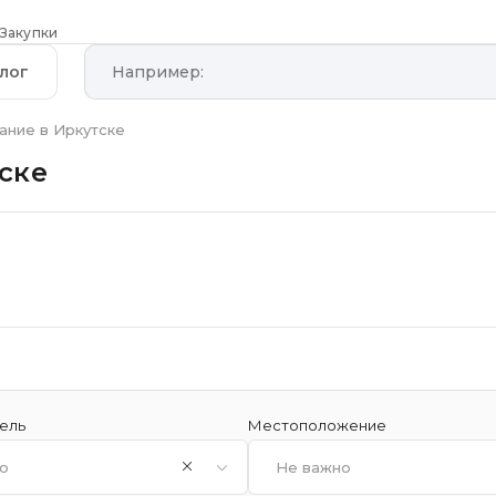
Закупки
лог
ание в Иркутске
ске
ель
Местоположение
о
Не важно