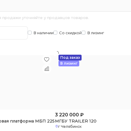
я продажи уточняйте у продавцов товаров.
В наличии
Со скидкой
В лизинг
Под заказ
В лизинг
3 220 000
₽
овая платформа МБП 225
МГБУ TRAILER 120
г Челябинск