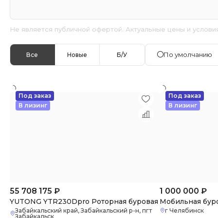
Не является публичной офертой. Актуальные цены и услови
По умолчанию
Все
Новые
Б/У
Под заказ
Под заказ
В лизинг
В лизинг
55 708 175
₽
1 000 000
₽
YUTONG YTR230Dpro Роторная буровая
Мобильная бур
Забайкальский край, Забайкальский р-н, пгт
г Челябинск
Забайкальск