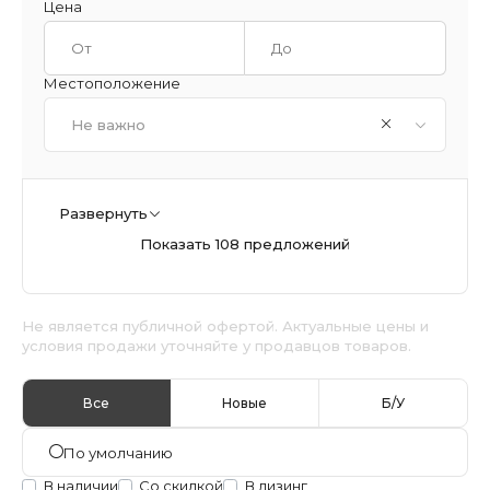
Цена
Местоположение
Не важно
Развернуть
Показать 108 предложений
Не является публичной офертой. Актуальные цены и
условия продажи уточняйте у продавцов товаров.
Все
Новые
Б/У
По умолчанию
В наличии
Со скидкой
В лизинг