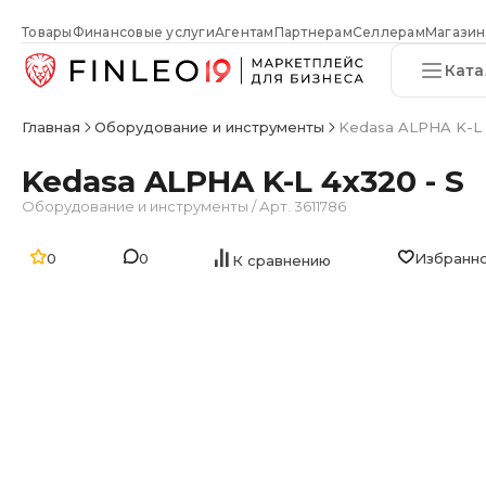
Товары
Финансовые услуги
Агентам
Партнерам
Селлерам
Магазин
Ката
Главная
Оборудование и инструменты
Kedasa ALPHA K-L 
Kedasa ALPHA K-L 4x320 - S
Оборудование и инструменты
/
Арт. 3611786
0
0
Избранн
К сравнению