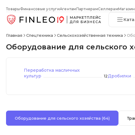
Товары
Финансовые услуги
Агентам
Партнерам
Селлерам
Магазин
Ката
Главная
Спецтехника
Сельскохозяйственная техника
Обо
Оборудование для сельского х
Переработка масличных
культур
Дробилки
12
Оборудование для сельского хозяйства
(64)
Тра