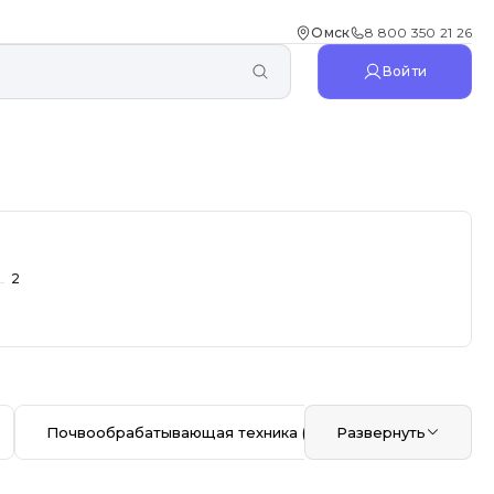
Омск
8 800 350 21 26
Войти
2
Почвообрабатывающая техника
(281)
Развернуть
Кормозагот