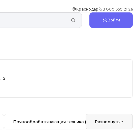
Краснодар
8 800 350 21 26
Войти
2
Почвообрабатывающая техника
(281)
Развернуть
Кормозагот