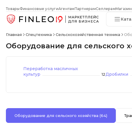
Товары
Финансовые услуги
Агентам
Партнерам
Селлерам
Магазин
Ката
Главная
Спецтехника
Сельскохозяйственная техника
Обо
Оборудование для сельского х
Переработка масличных
культур
Дробилки
12
Оборудование для сельского хозяйства
(64)
Тра