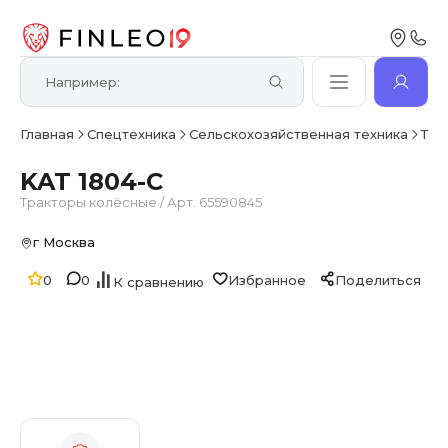
Главная
Спецтехника
Сельскохозяйственная техника
Тра
KAT 1804-C
Тракторы колёсные
/
Арт. 65590845
г Москва
0
0
Избранное
Поделиться
К сравнению