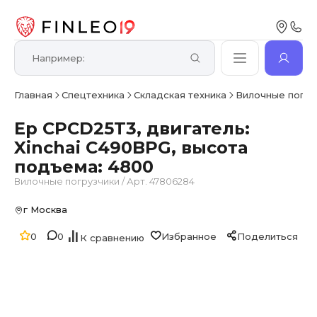
Главная
Спецтехника
Складская техника
Вилочные погру
Ep CPCD25T3, двигатель:
Xinchai C490BPG, высота
подъема: 4800
Вилочные погрузчики
/
Арт. 47806284
г Москва
0
0
Избранное
Поделиться
К сравнению