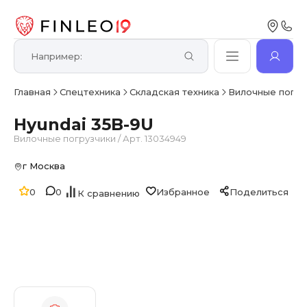
Главная
Спецтехника
Складская техника
Вилочные погру
Hyundai 35B-9U
Вилочные погрузчики
/
Арт. 13034949
г Москва
0
0
Избранное
Поделиться
К сравнению