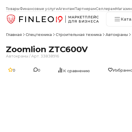
Товары
Финансовые услуги
Агентам
Партнерам
Селлерам
Магазин
Ката
Главная
Спецтехника
Строительная техника
Автокраны
Zoomlion ZTC600V
Автокраны
/
Арт. 33838916
0
0
Избранн
К сравнению