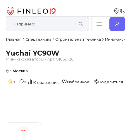
Главная
Спецтехника
Строительная техника
Мини-экска
Yuchai YC90W
Мини-экскаваторы
/
Арт. 91852426
г Москва
0
0
Избранное
Поделиться
К сравнению