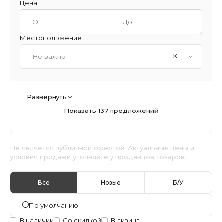
Цена
Местоположение
Не важно
Развернуть
Показать 137 предложений
Не является публичной офертой. Актуальные цены и
условия продажи уточняйте у продавцов товаров.
Все
Новые
Б/У
По умолчанию
В наличии
Со скидкой
В лизинг