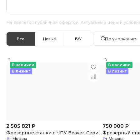
Не является публичной офертой. Актуальные цены и услови
По умолчанию
Все
Новые
Б/У
В наличии
В наличии
В лизинг
В лизинг
2 505 821
₽
750 000
₽
Фрезерные станки с ЧПУ Beaver. Серия AVLT
г Москва
г Москва