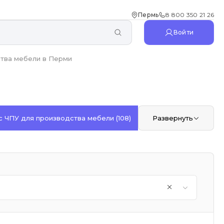
Пермь
8 800 350 21 26
Войти
ства мебели в Перми
с ЧПУ для производства мебели
(108)
Развернуть
Торцовочные ста