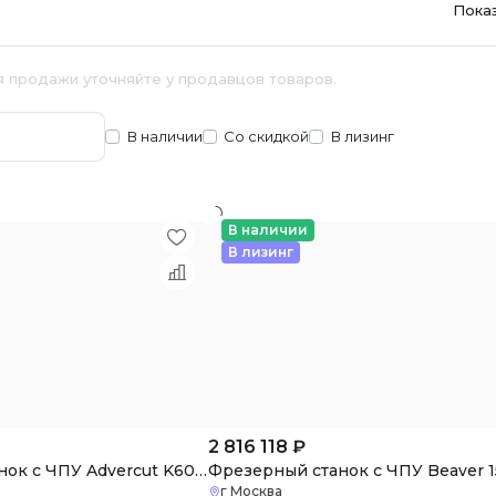
Пока
я продажи уточняйте у продавцов товаров.
В наличии
Со скидкой
В лизинг
В наличии
В лизинг
2 816 118
₽
Фрезерный станок с ЧПУ Advercut K60MT/2040 БУ
г Москва