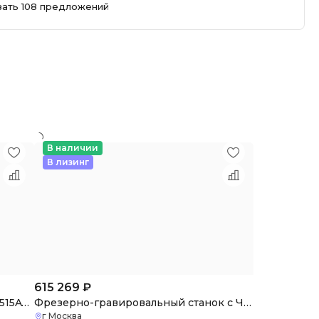
зать 108 предложений
В наличии
В лизинг
615 269
₽
Фрезерный станок с ЧПУ Beaver 1515AVT3-2H
Фрезерно-гравировальный станок с ЧПУ Filato Optima 1515 MTV
г Москва