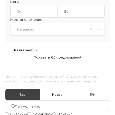
Цена
Местоположение
Не важно
Развернуть
Показать 65 предложений
Не является публичной офертой. Актуальные цены и
условия продажи уточняйте у продавцов товаров.
Все
Новые
Б/У
По умолчанию
В наличии
Со скидкой
В лизинг