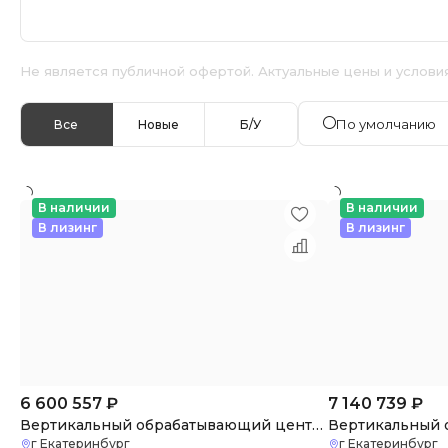
Не является публичной офертой. Актуальные цены и услови
По умолчанию
Все
Новые
Б/У
В наличии
В наличии
В лизинг
В лизинг
6 600 557
₽
7 140 739
₽
Вертикальный обрабатывающий центр VMC855 c ЧПУ (3 оси)
г Екатеринбург
г Екатеринбург