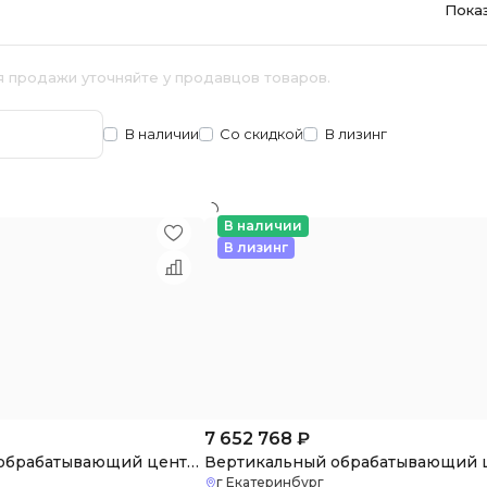
Пока
я продажи уточняйте у продавцов товаров.
В наличии
Со скидкой
В лизинг
В наличии
В лизинг
7 652 768
₽
Вертикальный обрабатывающий центр VMC1160 с ЧПУ (3 оси)
г Екатеринбург