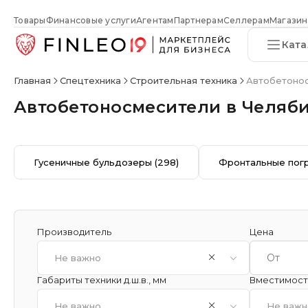
Товары
Финансовые услуги
Агентам
Партнерам
Селлерам
Магазин
Ката
Главная
Спецтехника
Строительная техника
Автобетонос
Автобетоносмесители в Челяб
Гусеничные бульдозеры
(298)
Фронтальные пог
Производитель
Цена
Не важно
Габариты техники д.ш.в., мм
Вместимость
Не важно
Не важн