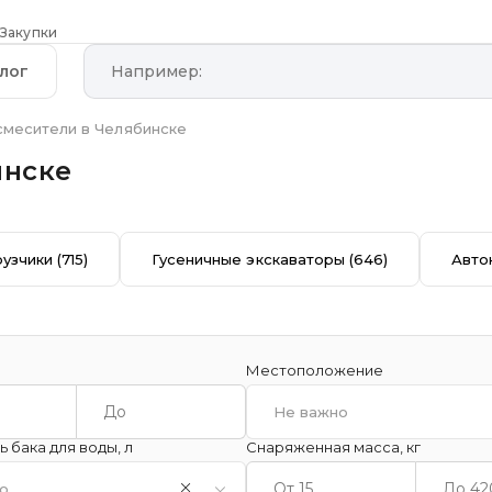
Закупки
лог
месители в Челябинске
инске
рузчики
(715)
Гусеничные экскаваторы
(646)
Авто
Местоположение
Не важно
 бака для воды, л
Снаряженная масса, кг
о