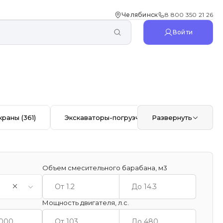
Челябинск
8 800 350 21 26
Войти
краны
(361)
Экскаваторы-погрузчики
Развернуть
(353)
Автоб
Объем смесительного барабана, м3
Мощность двигателя, л.с.