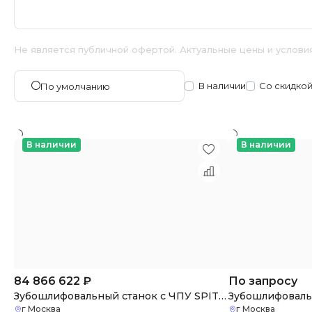
Не является публичной офертой. Актуальные цены и услови
В наличии
Со скидко
По умолчанию
В наличии
В наличии
84 866 622
₽
По запросу
Зубошлифовальный станок с ЧПУ SPITZEN SGG-500
г Москва
г Москва