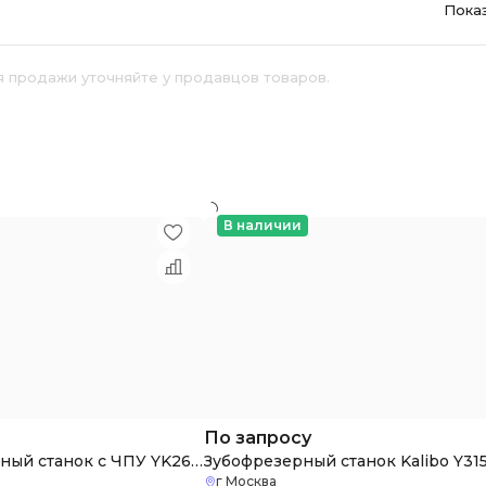
Пока
я продажи уточняйте у продавцов товаров.
й
В наличии
По запросу
Зубошлифовальный станок с ЧПУ YK2632
Зубофрезерный станок Kalibo Y31
г Москва