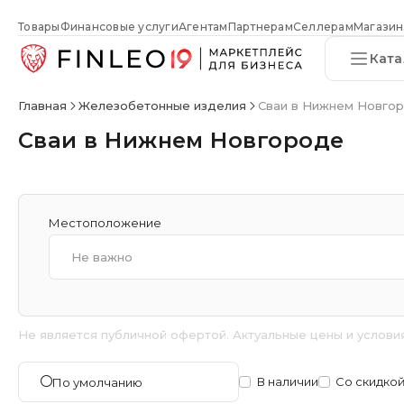
Товары
Финансовые услуги
Агентам
Партнерам
Селлерам
Магазин
Ката
Главная
Железобетонные изделия
Сваи в Нижнем Новго
Сваи в Нижнем Новгороде
Местоположение
Не важно
Не является публичной офертой. Актуальные цены и услови
В наличии
Со скидко
По умолчанию