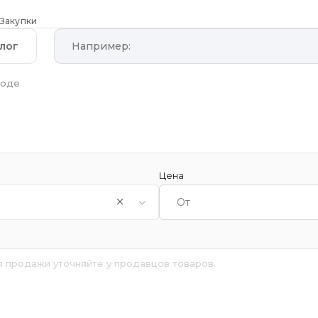
Закупки
лог
роде
Цена
я продажи уточняйте у продавцов товаров.
й