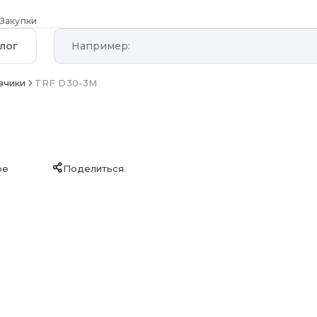
Закупки
лог
зчики
TRF D30-3M
ое
Поделиться