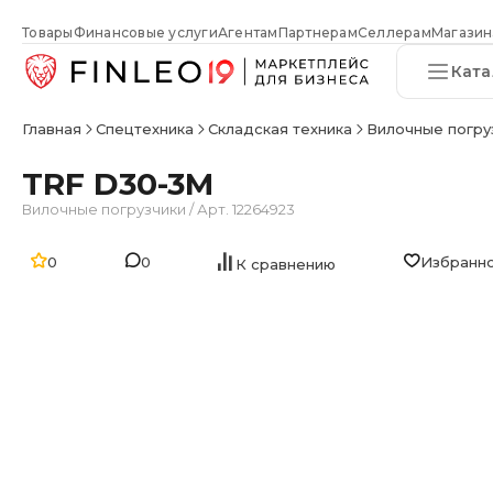
Товары
Финансовые услуги
Агентам
Партнерам
Селлерам
Магазин
Ката
Главная
Спецтехника
Складская техника
Вилочные погру
TRF D30-3M
Вилочные погрузчики
/
Арт. 12264923
0
0
Избранн
К сравнению