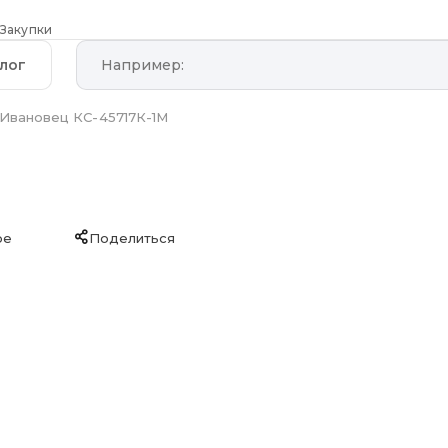
Закупки
лог
Ивановец КС-45717К-1М
ое
Поделиться