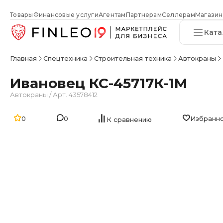
Товары
Финансовые услуги
Агентам
Партнерам
Селлерам
Магазин
Ката
Главная
Спецтехника
Строительная техника
Автокраны
Ивановец КС-45717К-1М
Автокраны
/
Арт. 43578412
0
0
Избранн
К сравнению