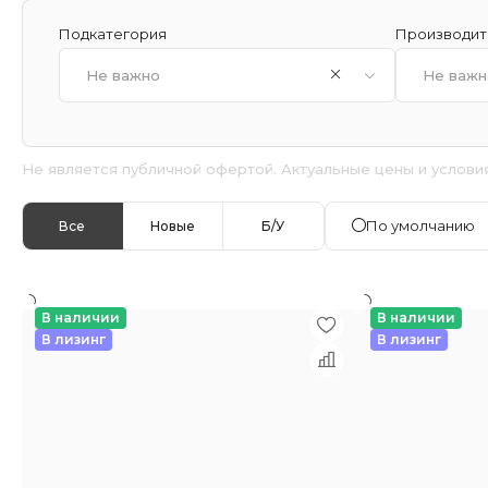
Подкатегория
Производит
Не важно
Не важн
Не является публичной офертой. Актуальные цены и услови
По умолчанию
Все
Новые
Б/У
В наличии
В наличии
В лизинг
В лизинг