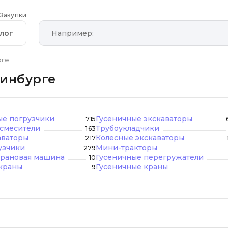
Закупки
лог
рге
ринбурге
е погрузчики
Гусеничные экскаваторы
715
смесители
Трубоукладчики
163
аваторы
Колесные экскаваторы
217
узчики
Мини-тракторы
279
рановая машина
Гусеничные перегружатели
10
краны
Гусеничные краны
9