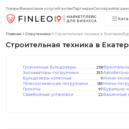
Товары
Финансовые услуги
Агентам
Партнерам
Селлерам
Магазин
Ката
Главная
Спецтехника
Строительная техника в Екатеринбу
Строительная техника в Екате
Гусеничные бульдозеры
Фронтальны
298
Экскаваторы-погрузчики
Автобетоно
353
Бульдозеры колесные
Мини-экск
9
Телескопические погрузчики
Мини-погр
185
Грохоты
Бурильно-к
97
Сваебойные установки
Башенные 
22