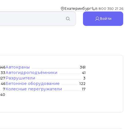
Екатеринбург
8 800 350 21 26
Войти
Автокраны
646
361
Автогидроподъёмники
33
41
Разрушители
127
3
Бетонное оборудование
46
122
Колесные перегружатели
7
17
40