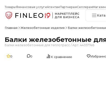
Товары
Финансовые услуги
Агентам
Партнерам
Селлерам
Магазин
Ката
Главная
Железобетонные изделия
Балки железобетонные
Балки железобетонные для т
Балки железобетонные для теплотрасс
/
Арт. 44357746
0
0
Избранн
К сравнению