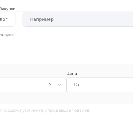
Закупки
лог
арнауле
Цена
я продажи уточняйте у продавцов товаров.
й