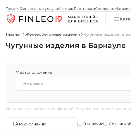
Товары
Финансовые услуги
Агентам
Партнерам
Селлерам
Магазин
Ката
Главная
Железобетонные изделия
Чугунные изделия в Б
Чугунные изделия в Барнауле
Местоположение
Не важно
Не является публичной офертой. Актуальные цены и услови
В наличии
Со скидко
По умолчанию