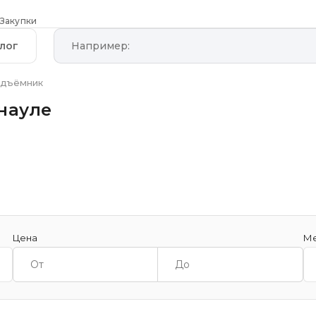
Закупки
лог
одъёмник
науле
Цена
Ме