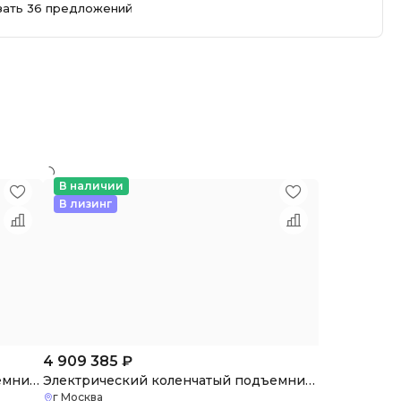
зать 36 предложений
В наличии
В лизинг
4 909 385
₽
Электрический коленчатый подъемник XGA18ACK
Электрический коленчатый подъемник XGA16ACK
г Москва