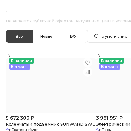
Не является публичной офертой. Актуальные цены и услови
По умолчанию
Все
Новые
Б/У
В наличии
В наличии
В лизинг
В лизинг
5 672 300
₽
3 961 951
₽
Коленчатый подъемник SUNWARD SWA16J
г Екатеринбург
г Пермь