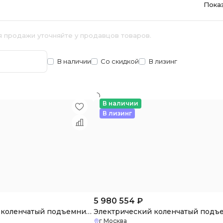
Пока
я продажи уточняйте у продавцов товаров.
В наличии
Со скидкой
В лизинг
В наличии
В лизинг
5 980 554
₽
Электрический коленчатый подъемник XGA12ACK
г Москва