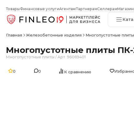
Товары
Финансовые услуги
Агентам
Партнерам
Селлерам
Магазин
Ката
Главная
Железобетонные изделия
Многопустотные плит
Многопустотные плиты ПК-2
Многопустотные плиты
/
Арт. 96069401
0
0
Избранн
К сравнению