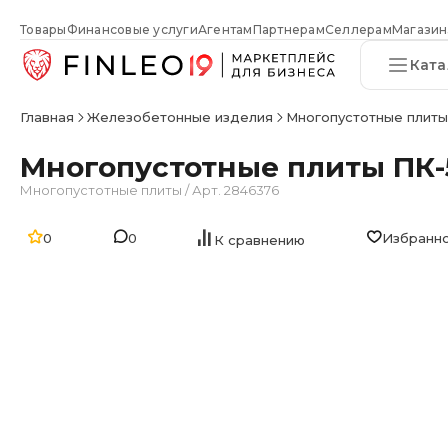
Товары
Финансовые услуги
Агентам
Партнерам
Селлерам
Магазин
Ката
Главная
Железобетонные изделия
Многопустотные плит
Многопустотные плиты ПК-5
Многопустотные плиты
/
Арт. 2846376
0
0
Избранн
К сравнению