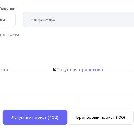
Закупки
лог
т в Омске
ента
Латунная проволока
14
Латунный прокат
(402)
Бронзовый прокат
(100)