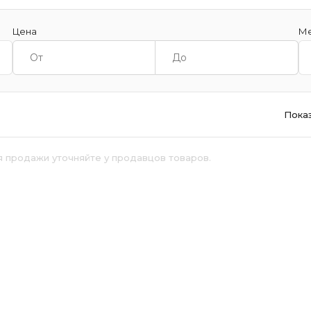
Цена
Ме
Пока
я продажи уточняйте у продавцов товаров.
й