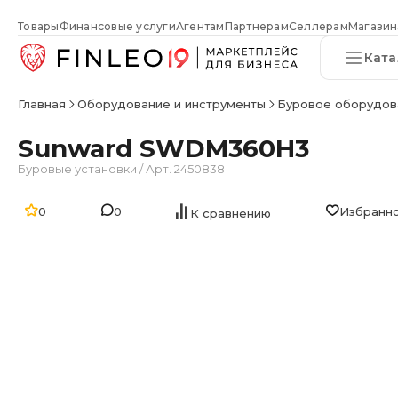
Товары
Финансовые услуги
Агентам
Партнерам
Селлерам
Магазин
Ката
Главная
Оборудование и инструменты
Буровое оборудов
Sunward SWDM360H3
Буровые установки
/
Арт. 2450838
0
0
Избранн
К сравнению