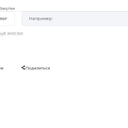
Закупки
лог
руб ЗК10.100
ое
Поделиться