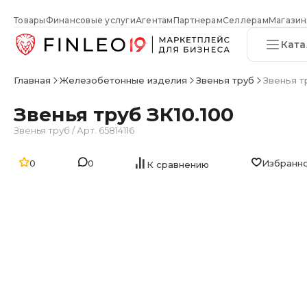
Товары
Финансовые услуги
Агентам
Партнерам
Селлерам
Магазин
Ката
Главная
Железобетонные изделия
Звенья труб
Звенья т
Звенья труб ЗК10.100
Звенья труб
/
Арт. 65814116
0
0
Избранн
К сравнению