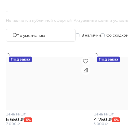
Не является публичной офертой. Актуальные цены и услови
В наличии
Со скидко
По умолчанию
Под заказ
Под заказ
Цена за шт.
Цена за шт.
6 650
₽
4 750
₽
-5%
-5%
7 000 ₽
5 000 ₽