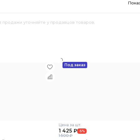
Пока
я продажи уточняйте у продавцов товаров.
й
Под заказ
Цена за шт.
1 425
₽
-5%
1 500 ₽