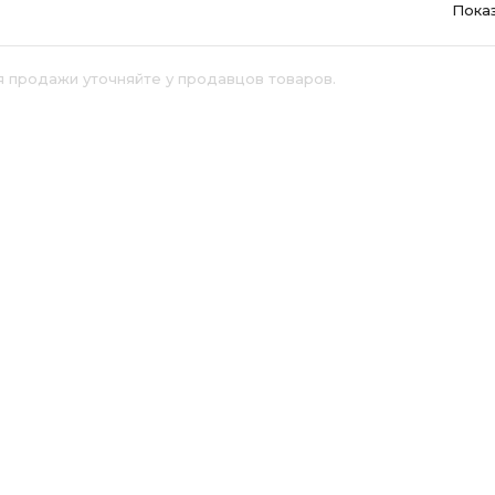
Пока
я продажи уточняйте у продавцов товаров.
й