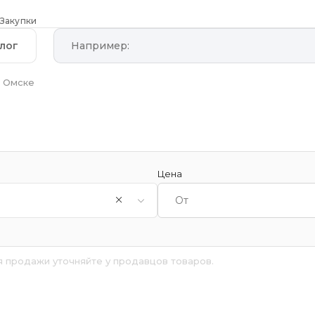
Закупки
лог
в Омске
Цена
я продажи уточняйте у продавцов товаров.
й