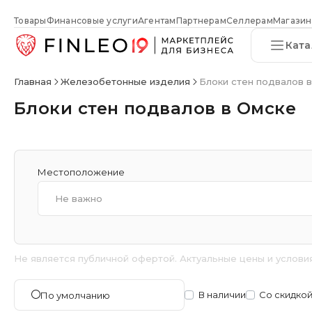
Товары
Финансовые услуги
Агентам
Партнерам
Селлерам
Магазин
Ката
Главная
Железобетонные изделия
Блоки стен подвалов 
Блоки стен подвалов в Омске
Местоположение
Не важно
Не является публичной офертой. Актуальные цены и услови
В наличии
Со скидко
По умолчанию