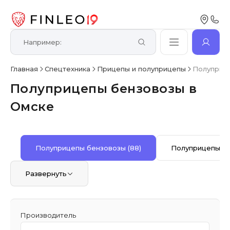
Главная
Спецтехника
Прицепы и полуприцепы
Полуприц
Полуприцепы бензовозы в
Омске
Полуприцепы бензовозы
(88)
Полуприцепы б
Развернуть
Производитель